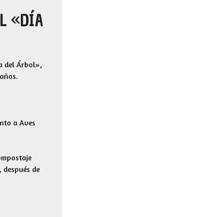
L «DÍA
a del Árbol»,
 años.
unto a Aves
Compostaje
, después de