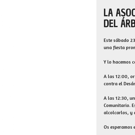
LA ASO
DEL ÁR
Este sábado 23
una fiesta pro
Y lo hacemos co
A las 12:00, o
contra el Desá
A las 12:30, u
Comunitario. E
alcolcarlos, y
Os esperamos e