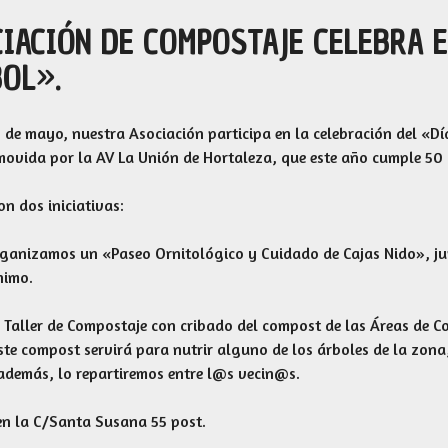
CIACIÓN DE COMPOSTAJE CELEBRA E
BOL».
 de mayo, nuestra Asociación participa en la celebración del «Dí
movida por la AV La Unión de Hortaleza, que este año cumple 50
n dos iniciativas:
rganizamos un «Paseo Ornitológico y Cuidado de Cajas Nido», j
nimo.
n Taller de Compostaje con cribado del compost de las Áreas de 
ste compost servirá para nutrir alguno de los árboles de la zona
 además, lo repartiremos entre l@s vecin@s.
n la C/Santa Susana 55 post.