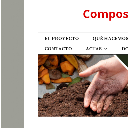
Skip
Compost
to
content
EL PROYECTO
QUÉ HACEMO
CONTACTO
ACTAS
D