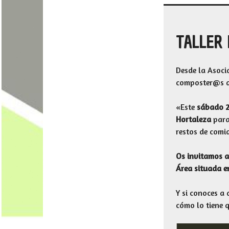
TALLER
Desde la Asoci
composter@s d
«Este
sábado 2
Hortaleza
para 
restos de comi
Os invitamos a
Área situada e
Y si conoces a
cómo lo tiene 