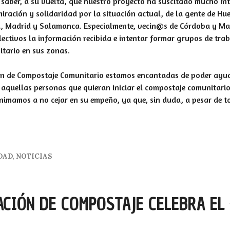
saber, a su vuelta, que nuestro proyecto ha suscitado mucho int
iración y solidaridad por la situación actual, de la gente de Hue
 Madrid y Salamanca. Especialmente, vecin@s de Córdoba y Ma
lectivos la información recibida e intentar formar grupos de traba
tario en sus zonas.
ón de Compostaje Comunitario estamos encantadas de poder ayuda
 aquellas personas que quieran iniciar el compostaje comunitario
nimamos a no cejar en su empeño, ya que, sin duda, a pesar de t
DAD
,
NOTICIAS
ACIÓN DE COMPOSTAJE CELEBRA EL