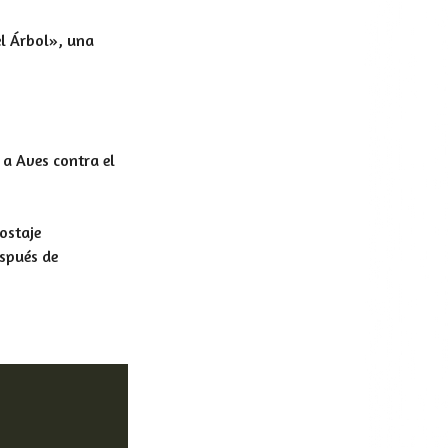
el Árbol», una
a Aves contra el
ostaje
espués de