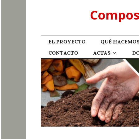
Skip
Compost
to
content
EL PROYECTO
QUÉ HACEMO
CONTACTO
ACTAS
D