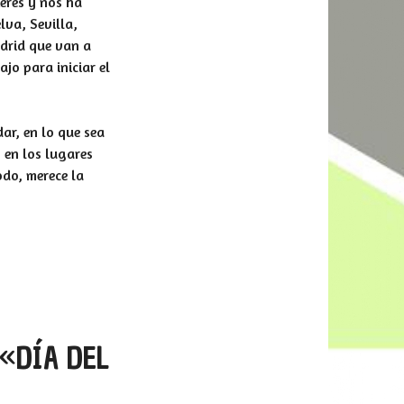
erés y nos ha
lva, Sevilla,
drid que van a
jo para iniciar el
r, en lo que sea
 en los lugares
odo, merece la
 «DÍA DEL