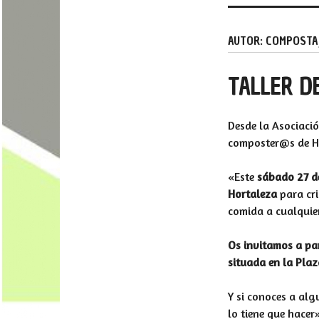
AUTOR:
COMPOSTA
TALLER D
Desde la Asociaci
composter@s de H
«Este
sábado 27 d
Hortaleza
para cri
comida a cualquie
Os invitamos a par
situada en la Plaz
Y si conoces a alg
lo tiene que hacer