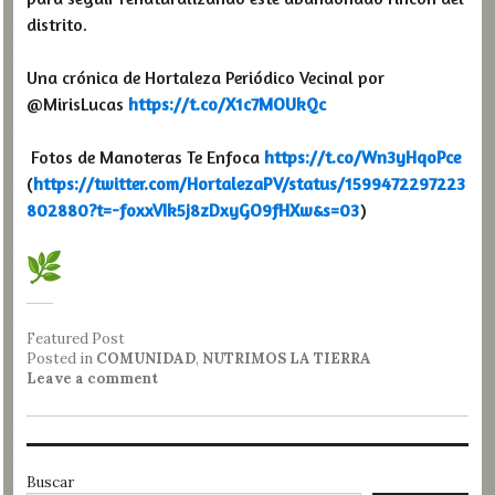
distrito.
Una crónica de Hortaleza Periódico Vecinal por
@MirisLucas
https://t.co/X1c7MOUkQc
Fotos de Manoteras Te Enfoca
https://t.co/Wn3yHqoPce
(
https://twitter.com/HortalezaPV/status/1599472297223
802880?t=-foxxVIk5j8zDxyGO9fHXw&s=03
)
Featured Post
Posted in
COMUNIDAD
,
NUTRIMOS LA TIERRA
Leave a comment
Buscar