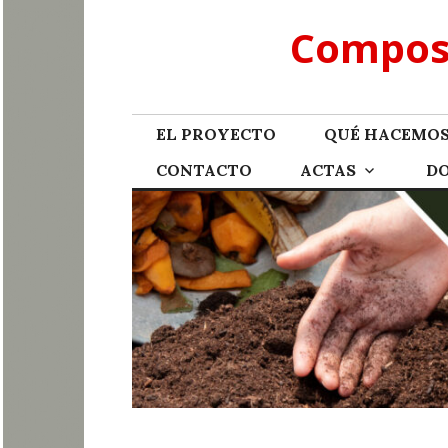
Skip
Compost
to
content
EL PROYECTO
QUÉ HACEMO
CONTACTO
ACTAS
D