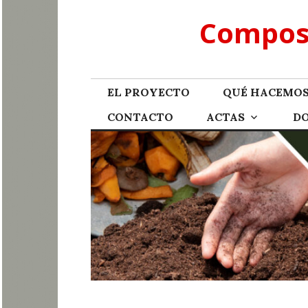
Skip
Compost
to
content
EL PROYECTO
QUÉ HACEMO
CONTACTO
ACTAS
D