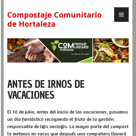
Skip
PR
to
Compostaje Comunitario
ME
content
de Hortaleza
ANTES DE IRNOS DE
VACACIONES
El 10 de julio, antes del inicio de las vacaciones, pasamos
un día fantástico recogiendo el fruto de la gestión
responsable de l@s vecin@s. La mayor parte del compost
lo metimos en sacos que después una compañera llevará