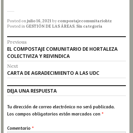
Posted on
julio 16, 2021
by
compostajecomunitariohtz
Posted in
GESTIÓN DE LAS ÁREAS
,
Sin categoría
Navegación
Previous
Previous
EL COMPOSTAJE COMUNITARIO DE HORTALEZA
de
post:
COLECTIVIZA Y REIVINDICA
entradas
Next
Next
CARTA DE AGRADECIMIENTO A LAS UDC
post:
DEJA UNA RESPUESTA
Tu dirección de correo electrónico no será publicada.
Los campos obligatorios están marcados con
*
Comentario
*