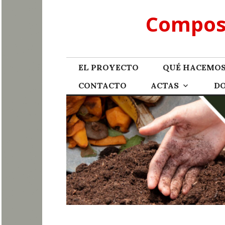
Skip
Compost
to
content
EL PROYECTO
QUÉ HACEMO
CONTACTO
ACTAS
D