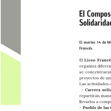
El Compos
Solidarida
El martes 14 de Ma
Francés.
El
Liceo Francé
organiza diferent
se concentrarán
proyectos de ayu
Las actividades q
–
Carrera solid
repartirán manz
llevarlos a comp
–
Pueblo de las