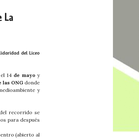
e La
idaridad del Liceo
el 14
de mayo
y
e las ONG
donde
 medioambiente y
 del recorrido se
tos para después
centro (abierto al