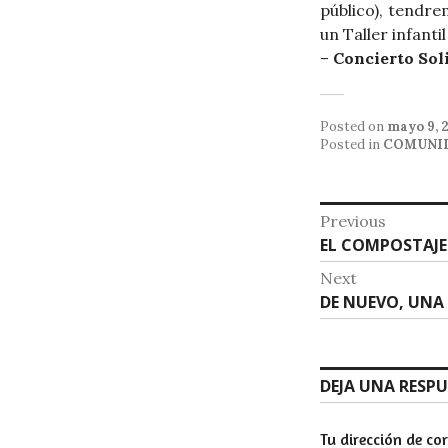
público), tendr
un Taller infant
–
Concierto Soli
Posted on
mayo 9, 
Posted in
COMUNI
Navega
Previous
Previous
EL COMPOSTAJE
de
post:
Next
entrad
Next
DE NUEVO, UNA 
post:
DEJA UNA RESP
Tu dirección de co