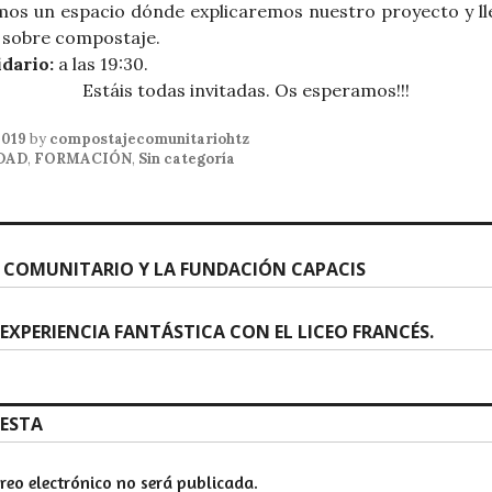
emos un espacio dónde explicaremos nuestro proyecto y l
il sobre compostaje.
dario:
a las 19:30.
Estáis todas invitadas. Os esperamos!!!
2019
by
compostajecomunitariohtz
DAD
,
FORMACIÓN
,
Sin categoría
ción
 COMUNITARIO Y LA FUNDACIÓN CAPACIS
as
EXPERIENCIA FANTÁSTICA CON EL LICEO FRANCÉS.
UESTA
rreo electrónico no será publicada.