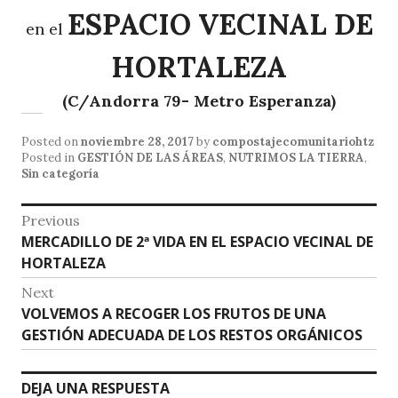
ESPACIO VECINAL DE
en el
HORTALEZA
(C/Andorra 79- Metro Esperanza)
Posted on
noviembre 28, 2017
by
compostajecomunitariohtz
Posted in
GESTIÓN DE LAS ÁREAS
,
NUTRIMOS LA TIERRA
,
Sin categoría
Navegación
Previous
Previous
MERCADILLO DE 2ª VIDA EN EL ESPACIO VECINAL DE
de
post:
HORTALEZA
entradas
Next
Next
VOLVEMOS A RECOGER LOS FRUTOS DE UNA
post:
GESTIÓN ADECUADA DE LOS RESTOS ORGÁNICOS
DEJA UNA RESPUESTA