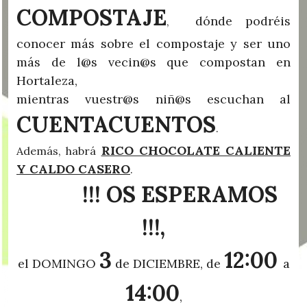
COMPOSTAJE
dónde podréis
,
conocer más sobre el compostaje y ser uno
más de l@s vecin@s que compostan en
Hortaleza,
mientras vuestr@s niñ@s escuchan al
CUENTACUENTOS
.
RICO CHOCOLATE CALIENTE
Además, habrá
Y CALDO CASERO
.
!!! OS ESPERAMOS
!!!,
3
12:00
el DOMINGO
de DICIEMBRE, de
a
14:00
,