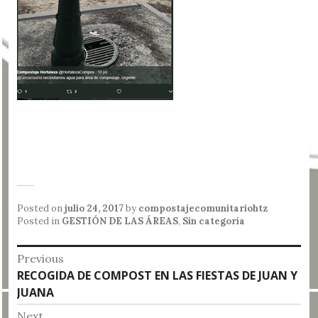
Posted on
julio 24, 2017
by
compostajecomunitariohtz
Posted in
GESTIÓN DE LAS ÁREAS
,
Sin categoría
Navegación
Previous
Previous
RECOGIDA DE COMPOST EN LAS FIESTAS DE JUAN Y
de
post:
JUANA
entradas
Next