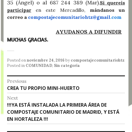
35 (Ángel) o al 687 244 389 (Mar).
Si quereis
participar
en este Mercadillo,
mándanos un
correo a
compostajecomunitariohtz@gmail
.com
AYUDANOS A DIFUNDIR
MUCHAS GRACIAS.
Posted on
noviembre 24, 2016
by
compostajecomunitariohtz
Posted in
COMUNIDAD
,
Sin categoría
Navegación
Previous
Previous
CREA TU PROPIO MINI-HUERTO
de
post:
Next
entradas
Next
!!!YA ESTÁ INSTALADA LA PRIMERA ÁREA DE
post:
COMPOSTAJE COMUNITARIO DE MADRID, Y ESTÁ
EN HORTALEZA !!!