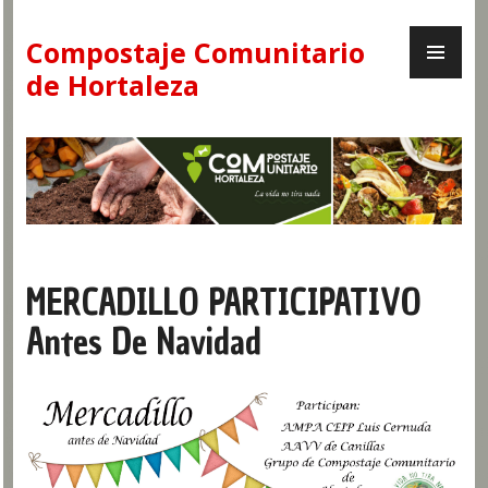
Skip
PR
to
Compostaje Comunitario
ME
content
de Hortaleza
MERCADILLO PARTICIPATIVO
Antes De Navidad