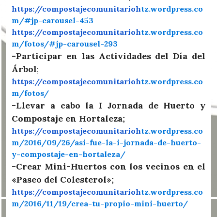
https://compostajecomunitarioh
tz.wordpress.co
m/#jp-carousel-453
https://compostajecomunitarioh
tz.wordpress.co
m/fotos/#jp-carousel-293
-Participar en las Actividades del Día del
Árbol
;
https://compostajecomunitarioh
tz.wordpress.co
m/fotos/
-Llevar a cabo la I Jornada de Huerto y
Compostaje en Hortaleza;
https://compostajecomunitarioh
tz.wordpress.co
m/2016/09/26/asi-fue-la-i-jornada-de-huerto-
y-compostaje-en-hortaleza/
-Crear Mini-Huertos con los vecinos en el
«Paseo del Colesterol»;
https://compostajecomunitarioh
tz.wordpress.co
m/2016/11/19/crea-tu-propio-mini-huerto/